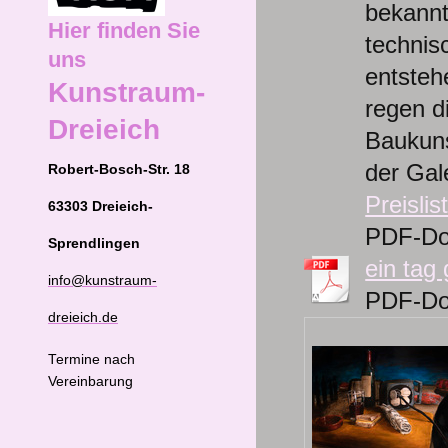
bekannt
Hier finden Sie
technis
uns
entsteh
Kunstraum-
regen d
Dreieich
Baukuns
der Gal
Robert-Bosch-Str. 18
Preislis
63303 Dreieich-
PDF-Do
Sprendlingen
ein tag
info@kunstraum-
PDF-Do
dreieich.de
Termine nach
Vereinbarung