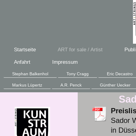
Startseite
ART for sale / Artist
Publ
Anfahrt
Impressum
Stephan Balkenhol
Tony Cragg
Eric Decastro
Markus Lüpertz
A.R. Penck
Günther Uecker
Sad
Preisli
Sador W
in Düss