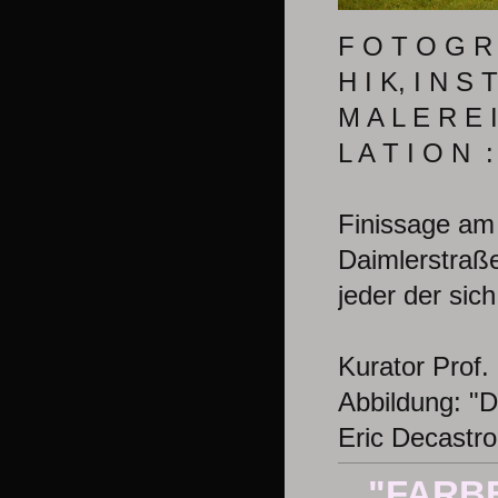
F O T O G R A
H I K, I N S 
M A L E R E I
L A T I O N :
Finissage am
Daimlerstraße
jeder der sich
Kurator Prof.
Abbildung: "D
Eric Decastro
"FARBE