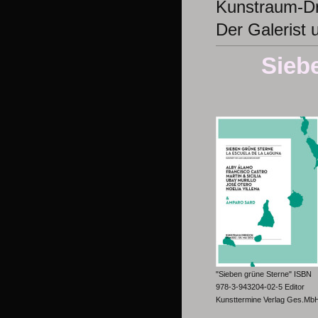
Kunstraum-Dr
Der Galerist 
Sieb
"Sieben grüne Sterne" ISBN
978-3-943204-02-5 Editor
Kunsttermine Verlag Ges.Mb