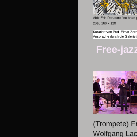
Abb: Eric Decastro "no brain
2010 160 x 120
Kuratiert von Prof. Elmar Zor
Ansprache durch die Galerist
Free-jaz
(Trompete) F
Wolfgang Lac