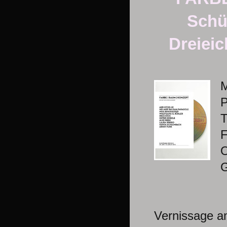
Schü
Dreieic
M
P
T
F
O
G
Vernissage a