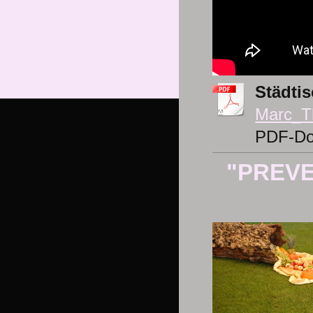
Städtis
Marc_Th
PDF-Do
"PREVE